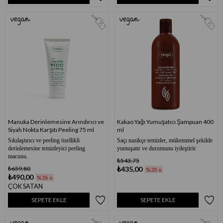
Manuka Derinlemesine Arındırıcı ve
Kakao Yağı Yumuşatıcı Şampuan 400
Siyah Nokta Karşıtı Peeling 75 ml
ml
Sıkılaştırıcı ve peeling özellikli
Saçı nazikçe temizler, mükemmel şekilde
derinlemesine temizleyici peeling
yumuşatır ve durumunu iyileştirir.
macunu.
₺543,75
₺659,80
₺435,00
%20
₺490,00
%26
ÇOK SATAN
SEPETE EKLE
SEPETE EKLE