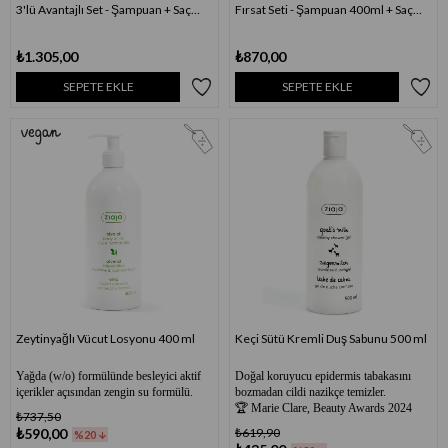
3'lü Avantajlı Set - Şampuan + Saç
Fırsat Seti - Şampuan 400ml + Saç
Kremi + Saç Maskesi
Kremi 200ml
₺1.305,00
₺870,00
SEPETE EKLE
SEPETE EKLE
Zeytinyağlı Vücut Losyonu 400 ml
Keçi Sütü Kremli Duş Sabunu 500 ml
Yağda (w/o) formülünde besleyici aktif
Doğal koruyucu epidermis tabakasını
içerikler açısından zengin su formülü.
bozmadan cildi nazikçe temizler.
🏆 Marie Clare, Beauty Awards 2024
₺737,50
₺590,00
₺619,90
%20