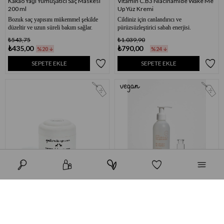
Kakao Yağı Yumuşatıcı Saç Maskesi
Vitamin C.B3 Niacinamide Wake Me
200 ml
Up Yüz Kremi
Bozuk saç yapısını mükemmel şekilde
Cildiniz için canlandırıcı ve
düzeltir ve uzun süreli bakım sağlar.
pürüzsüzleştirici sabah enerjisi.
₺543,75
₺1.039,90
₺435,00
₺790,00
%20
%24
SEPETE EKLE
SEPETE EKLE
Keçi Sütü Besleyici Gece Kremi 50
Natural Care Yüz Temizleme Jeli 190
ml
ml
Kuru ve kırışıklığa eğilimli ciltler için
Nemlendirici laktatlar ve fitosteroller
zengin gece kremi. Doğal maddelerin
içeren çevre dostu yıkama bileşenlerinden