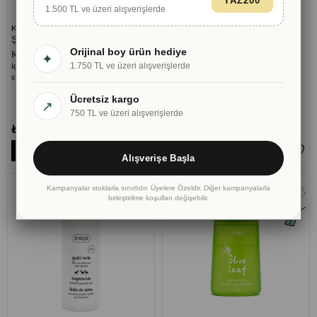
YAZ200
1.500 TL ve üzeri alışverişlerde
Keçi Sütü Keratinli Güçlendirici
Keçi Sütü Keratinli Güçlendirici Saç
Şampuan 400 ml
Maskesi 200 ml
Orijinal boy ürün hediye
Kuru, narin veya orta gözenekli saçlar
Yıpranmış, kırılgan, boyalı, kuru saçlar
✦
için güçlendirici şampuan. Keratin ve keçi
1.750 TL ve üzeri alışverişlerde
veya yüksek ya da orta gözenekliliğe
sütü proteinleri içerir.
sahip saçlar için güçlendirici maske.
Keratin ve keçi sütü protein kompleksi
Ücretsiz kargo
içerir.
↗
750 TL ve üzeri alışverişlerde
₺599,80
₺435,00
₺435,00
%27
SEPETE EKLE
SEPETE EKLE
Alışverişe Başla
Kampanyalar stoklarla sınırlıdır. Üyelere Özeldir. Diğer kampanyalarla
birleştirilme koşulları değişebilir.