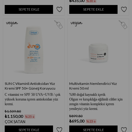
₺435,00
%30
SEPETE EKLE
SEPETE EKLE
SUN C Vitaminli Antioksidan Yüz
Multivitamin Nemlendirici Yüz
Kremi SPF 50+ Güneş Koruyucu
Kremi 50 ml
C vitamini ve SPF 50 UVA+UVB / çok
%90 doğal kaynaklı içerik
yüksek koruma içeren antioksidan yüz
Olgun ve kırışıklığa eğilimli ciltler için
kremi.
zengin vitamin kompleksi içeren
yenileyici yüz kremi.
₺1.539,80
₺1.150,00
₺899,80
%25
₺695,00
ÇOK SATAN
%23
SEPETE EKLE
SEPETE EKLE