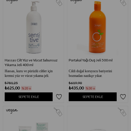
Hassas Cilt Yüz ve Vücut Sabunsuz
Portakal Yağı Duş Jeli 500 ml
Yıkama Jeli 400 ml
Hassas, kuru ve pürüzlü ciltler için
Cildi doğal koruyucu bariyerini
kremsi yüz ve vücut yıkama jeli.
bozmadan nazikçe yıkar.
₺781,25
₺619,90
₺625,00
₺435,00
%20
%30
SEPETE EKLE
SEPETE EKLE