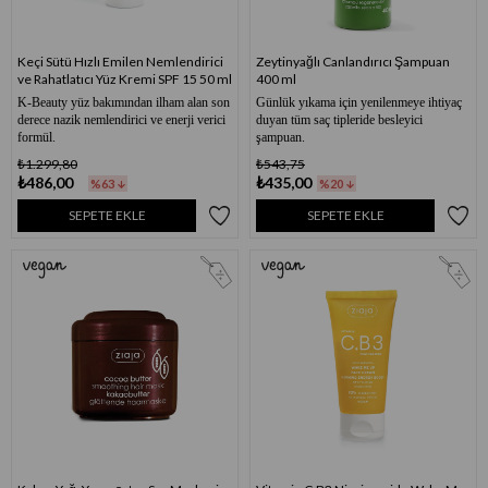
Keçi Sütü Hızlı Emilen Nemlendirici
Zeytinyağlı Canlandırıcı Şampuan
ve Rahatlatıcı Yüz Kremi SPF 15 50 ml
400 ml
K-Beauty yüz bakımından ilham alan son
Günlük yıkama için yenilenmeye ihtiyaç
derece nazik nemlendirici ve enerji verici
duyan tüm saç tipleride besleyici
formül.
şampuan.
₺1.299,80
₺543,75
₺486,00
₺435,00
%63
%20
SEPETE EKLE
SEPETE EKLE