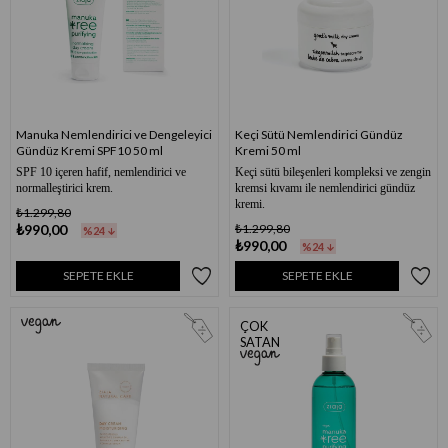
Manuka Nemlendirici ve Dengeleyici
Keçi Sütü Nemlendirici Gündüz
Gündüz Kremi SPF10 50 ml
Kremi 50 ml
SPF 10 içeren hafif, nemlendirici ve
Keçi sütü bileşenleri kompleksi ve zengin
normalleştirici krem.
kremsi kıvamı ile nemlendirici gündüz
kremi.
₺1.299,80
₺990,00
₺1.299,80
%24
₺990,00
%24
SEPETE EKLE
SEPETE EKLE
ÇOK
SATAN