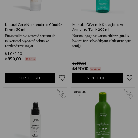
Natural Care Nemlendirici Gündüz
Manuka Gözenek Sıkılaştırıcı ve
Kremi 50 ml
Arındırıcı Tonik 200 ml
Fitosteroller ve seramid serumu ile
Normal, yağlı ve karma ciltlerin günlük
mükemmel biyoaktif bakım ve
bakımı için sabah/akşam sıkılaştırıcı yüz
nemlendirme sağlar.
toniği.
₺1.062,50
₺850,00
%20
₺659,80
₺490,00
%26
SEPETE EKLE
SEPETE EKLE