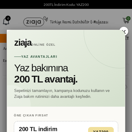
200TL İndirim Kodu: YAZ200
6
0
×
☀️ YAZ IŞILTISI
KEŞFET
ziaja
ONLINE ÖZEL
Anasayfa
Tek Fiyat
YAZ AVANTAJLARI
En Sevilen Ürünler Tek Fiyat
Yaz bakımına
Sıralama
Filtreleme
200 TL avantaj.
ÇOK
SATAN
Sepetinizi tamamlayın, kampanya kodunuzu kullanın ve
Ziaja bakım rutininizi daha avantajlı keşfedin.
ÖNE ÇIKAN FIRSAT
200 TL indirim