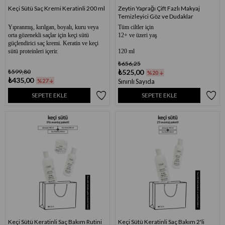
Keçi Sütü Saç Kremi Keratinli 200 ml
Zeytin Yaprağı Çift Fazlı Makyaj
Temizleyici Göz ve Dudaklar
Yıpranmış, kırılgan, boyalı, kuru veya
Tüm ciltler için
orta gözenekli saçlar için keçi sütü
12+ ve üzeri yaş
güçlendirici saç kremi. Keratin ve keçi
sütü proteinleri içerir.
120 ml
₺656,25
₺599,80
₺525,00
%20
₺435,00
%27
Sınırılı Sayıda
SEPETE EKLE
SEPETE EKLE
Keçi Sütü Keratinli Saç Bakım Rutini
Keçi Sütü Keratinli Saç Bakım 2'li