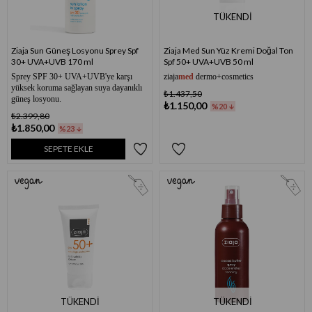
TÜKENDI
Ziaja Sun Güneş Losyonu Sprey Spf
Ziaja Med Sun Yüz Kremi Doğal Ton
30+ UVA+UVB 170 ml
Spf 50+ UVA+UVB 50 ml
Sprey SPF 30+ UVA+UVB'ye karşı
ziaja
med
dermo+cosmetics
yüksek koruma sağlayan suya dayanıklı
₺1.437,50
güneş losyonu.
₺1.150,00
%20
₺2.399,80
₺1.850,00
%23
SEPETE EKLE
TÜKENDI
TÜKENDI