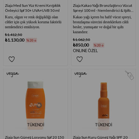
Ziaja Med Sun Yüz Kremi Kırışıklık
Ziaja Kakao Yağı Bronzlaştırıcı Vücut
Önleyici Spf 50+ UVA+UVB 50 ml
Spreyi 100 ml - Nemlendirici & Işıltı
Veren Bakım Yağı
Kuru, olgun ve renk değişikliği olan
Kakao yağı içeren bu hafif vücut spreyi,
ciltler için çok yüksek koruma faktörlü
bronzlaşma sürecini desteklerken cildi
nemlendirici emülsiyon.
besler, yumuşatır ve doğal bir ışıltı
kazandırır.
₺1.412,50
₺1.130,00
₺1.062,50
%20
₺850,00
%20
ONLINE ÖZEL
TÜKENDI
TÜKENDI
Ziaja Sun Güneş Losyonu Spf 20 150
Ziaja Sun Kuru Güneş Yağı SPF 20