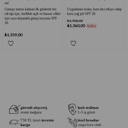
ml
Güneşe maruz kalınan ilk günlerde her
Uygulaması kolay, kum itici etkiye sahip
cilt tipi için, özellikle açık ve hassas ciltler
kuru yağ jeli SPF 20.
için suya dayanıklı güneş losyonu SPF
₺1.700,00
20.
₺1.360,00
%20
₺1.359,00
güvenli alışveriş
hızlı teslimat
resmi mağaza
1-3 iş günü
750 TL üzeri
ücretsiz
özel fırsatlar
kargo
ziaja love club