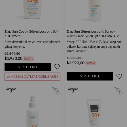
Ziaja Sun Çocuk Güneş Losyonu Spf
Ziaja Sun Güneş Losyonu Sprey -
50+ 125 ml
Yüksek Koruyucu Spf 50+ UVA+UVB
170 ml
Suya dayanıklı 6 ay ve üzeri çocuklar için
Sprey SPF 50+ UVA+UVB'ye karşı çok
güneş losyonu.
yüksek koruma sağlayan suya dayanıklı
güneş losyonu.
₺2.399,80
₺1.950,00
₺3.339,80
%19
₺2.590,00
%22
SEPETE EKLE
SEPETE EKLE
👶 HASSAS CİLTLERE ÖZEL BAKIM