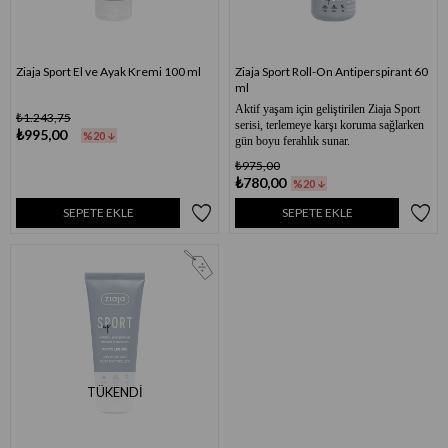
Ziaja Sport El ve Ayak Kremi 100 ml
Ziaja Sport Roll-On Antiperspirant 60
ml
Aktif yaşam için geliştirilen Ziaja Sport
₺1.243,75
serisi, terlemeye karşı koruma sağlarken
₺995,00
%20
gün boyu ferahlık sunar.
₺975,00
₺780,00
%20
SEPETE EKLE
SEPETE EKLE
TÜKENDI