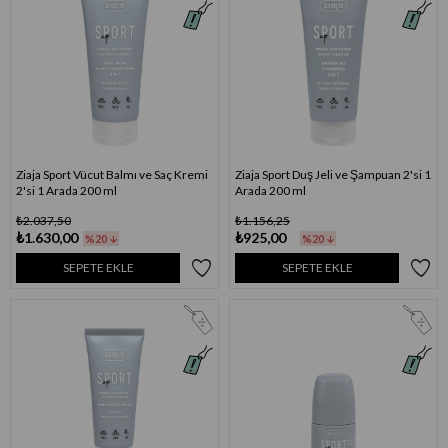
Ziaja Sport Vücut Balmı ve Saç Kremi
Ziaja Sport Duş Jeli ve Şampuan 2'si 1
2'si 1 Arada 200 ml
Arada 200 ml
₺2.037,50
₺1.156,25
₺1.630,00
₺925,00
%20
%20
SEPETE EKLE
SEPETE EKLE