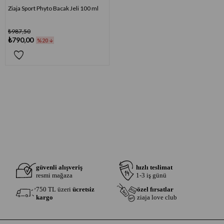
Ziaja Sport Phyto Bacak Jeli 100 ml
₺987,50
₺790,00
%20
güvenli alışveriş
hızlı teslimat
resmi mağaza
1-3 iş günü
750 TL üzeri
ücretsiz
özel fırsatlar
kargo
ziaja love club