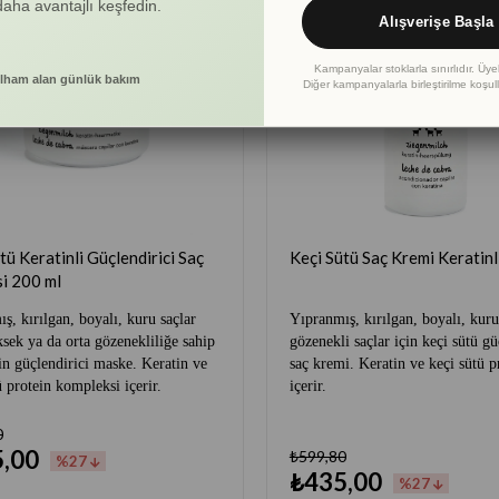
 daha avantajlı keşfedin.
Alışverişe Başla
Kampanyalar stoklarla sınırlıdır. Üye
lham alan günlük bakım
Diğer kampanyalarla birleştirilme koşulla
tü Keratinli Güçlendirici Saç
Keçi Sütü Saç Krem
i 200 ml
ş, kırılgan, boyalı, kuru saçlar
Yıpranmış, kırılgan, boyalı, kuru
sek ya da orta gözenekliliğe sahip
gözenekli saçlar için keçi sütü gü
çin güçlendirici maske. Keratin ve
saç kremi. Keratin ve keçi sütü pr
ü protein kompleksi içerir.
içerir.
0
,00
₺599,80
%27
₺435,00
%27