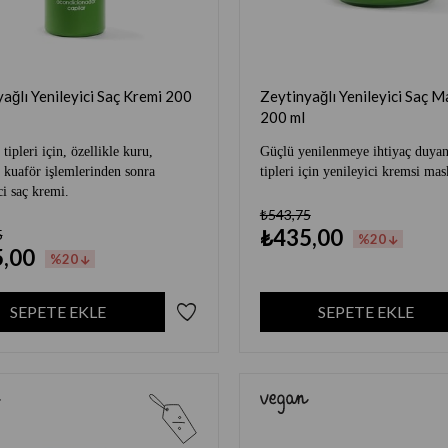
ağlı Yenileyici Saç Kremi 200
Zeytinyağlı Yenileyici Saç M
200 ml
tipleri için, özellikle kuru,
Güçlü yenilenmeye ihtiyaç duyan
, kuaför işlemlerinden sonra
tipleri için yenileyici kremsi mas
ci saç kremi.
₺543,75
₺435,00
5
%20
,00
%20
SEPETE EKLE
SEPETE EKLE