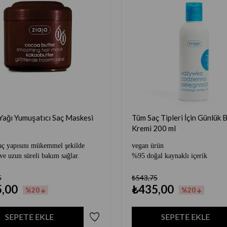
Yağı Yumuşatıcı Saç Maskesi
Tüm Saç Tipleri İçin Günlük 
Kremi 200 ml
aç yapısını mükemmel şekilde
vegan ürün
 ve uzun süreli bakım sağlar.
%95 doğal kaynaklı içerik
5
₺543,75
,00
₺435,00
%20
%20
SEPETE EKLE
SEPETE EKLE