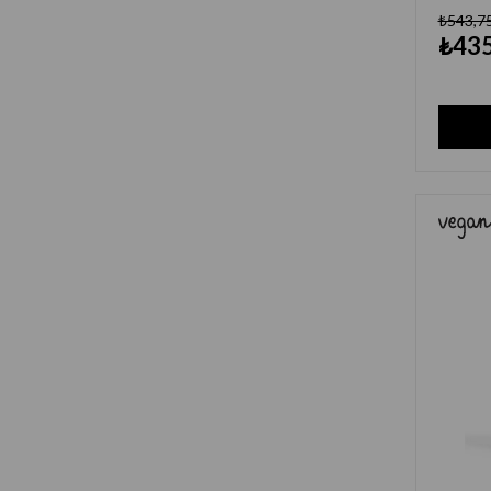
₺543,7
₺435