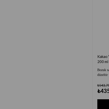
Kakao 
200 ml
Bozuk s
düzeltir
₺543,7
₺435