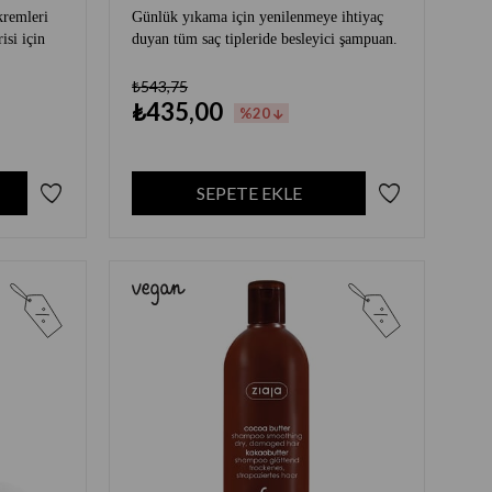
kremleri
Günlük yıkama için yenilenmeye ihtiyaç
isi için
duyan tüm saç tipleride besleyici şampuan.
₺543,75
₺435,00
%20
SEPETE EKLE