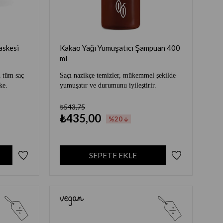
askesi
Kakao Yağı Yumuşatıcı Şampuan 400
ml
 tüm saç
Saçı nazikçe temizler, mükemmel şekilde
ke.
yumuşatır ve durumunu iyileştirir.
₺543,75
₺435,00
%20
SEPETE EKLE