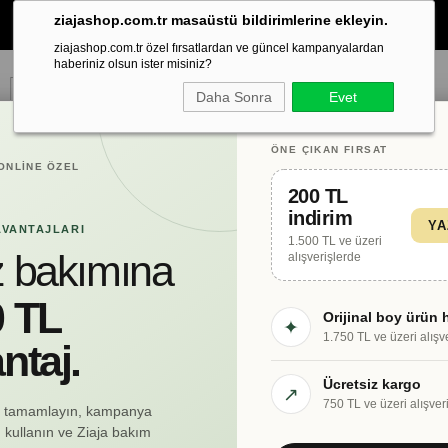
ziajashop.com.tr masaüstü bildirimlerine ekleyin.
1750 TL ve Üzeri Alışverişlerinize Sürpriz
Orijinal Ürün Hediye!
ziajashop.com.tr özel fırsatlardan ve güncel kampanyalardan
haberiniz olsun ister misiniz?
Daha Sonra
Evet
ÖNE ÇIKAN FIRSAT
ONLINE ÖZEL
200 TL
☀️ Y
indirim
YA
AVANTAJLARI
1.500 TL ve üzeri
 bakımına
alışverişlerde
 TL
Orijinal boy ürün 
✦
1.750 TL ve üzeri alışv
ntaj.
Ücretsiz kargo
↗
TAN
750 TL ve üzeri alışver
zi tamamlayın, kampanya
kullanın ve Ziaja bakım