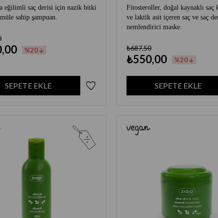
 eğilimli saç derisi için nazik bitki
Fitosteroller, doğal kaynaklı saç 
rmüle sahip şampuan.
ve laktik asit içeren saç ve saç der
nemlendirici maske.
0
,00
₺687,50
%20
₺550,00
%20
SEPETE EKLE
SEPETE EKLE