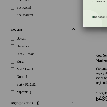
Şampuan
rutininizi
Saç Kremi
Saç Maskesi
Doğadan i
saç tipi
Boyalı
Hacimsiz
İnce / Hassas
Keçi Sü
Maskes
Kuru
Yıpranmı
Mat / Donuk
veya yük
Normal
saçlar i
keçi süt
Sert / Pürüzlü
Yıpranmış
₺599,8
₺435
saçın gözenekliliği