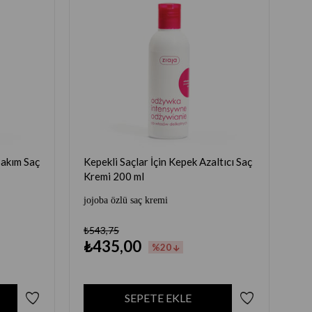
Bakım Saç
Kepekli Saçlar İçin Kepek Azaltıcı Saç
Kremi 200 ml
jojoba özlü saç kremi
₺543,75
₺435,00
%20
SEPETE EKLE