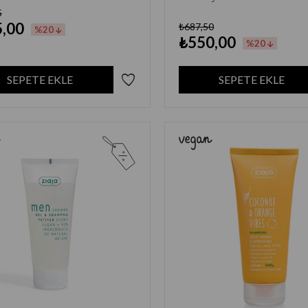
5
,00
₺687,50
%20
₺550,00
%20
SEPETE EKLE
SEPETE EKLE