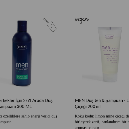
rkekler İçin 2si1 Arada Duş
MEN Duş Jeli & Şampuan - 
 Şampuanı 300 ML
Çiçeği 200 ml
cı özelliklere sahip enerji verici duş
Koku kodu: limon mine çiçeği de
şampuan.
birleşerek zarif, canlandırıcı bir
aroması yaratır.