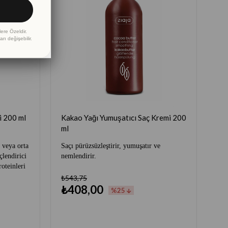
lere Özeldir.
rı değişebilir.
i Keratinli 200 ml
Kakao Yağı Yumuşatıcı Saç Kremi 200
ml
 veya orta
Saçı pürüzsüzleştirir, yumuşatır ve
çlendirici
nemlendirir.
oteinleri
₺543,75
₺408,00
%25