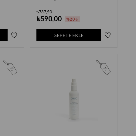
₺737,50
₺590,00
%20
SEPETE EKLE