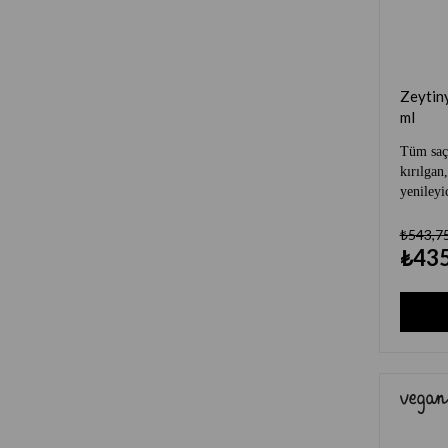
Zeytiny
ml
Tüm saç 
kırılgan
yenileyi
₺543,7
₺435